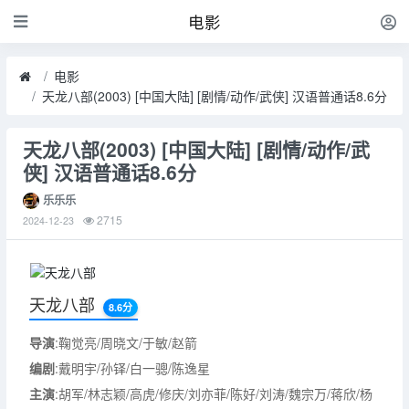
电影
电影
天龙八部(2003) [中国大陆] [剧情/动作/武侠] 汉语普通话8.6分
天龙八部(2003) [中国大陆] [剧情/动作/武
侠] 汉语普通话8.6分
乐乐乐
2715
2024-12-23
天龙八部
8.6分
导演
:鞠觉亮/周晓文/于敏/赵箭
编剧
:戴明宇/孙铎/白一骢/陈逸星
主演
:胡军/林志颖/高虎/修庆/刘亦菲/陈好/刘涛/魏宗万/蒋欣/杨