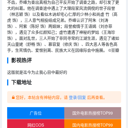
不齿，乔峰为查出真相为自己平反开始了调查之路，却引发了更
大的纠葛。他在调查途中遇上了大理段家风流倜傥的世子段誉
（林志颖 饰）以及看似木讷却宅心仁厚的少林小和尚虚 竹（高
虎 饰），三人意气相投结成兄弟。乔峰认识了阿朱（刘涛
饰）、阿紫（陈好 饰）两姐妹；段誉痴情于王语嫣（刘亦菲
饰），遇见了众多红颜知己；虚竹遭遇了神秘的梦姑（王海珍
饰）。面对乱世，三人开始了非同寻常的江湖生涯，遇见了诸如
天山童姥（舒畅 饰）、慕容复（修庆 饰）、四大恶人等各色高
手，生死情仇、爱恨别离、民族大义在因缘际会中施展。 ©豆瓣
影视热评
这版就是迄今为止我心目中最好的
下载地址
您好，本帖含有神秘内容，请
登录/回复
后再查看。
广告位
国外电影热搜榜TOP99
网红COS
国内电影热搜榜TOP99