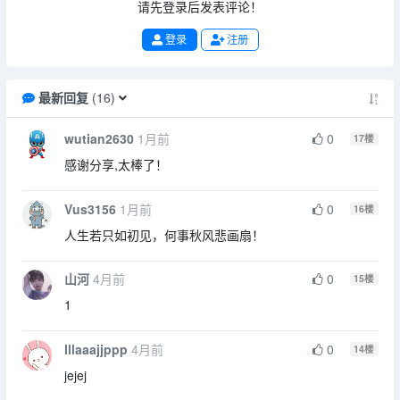
请先登录后发表评论！
登录
注册
最新回复
(
16
)
wutian2630
1月前
0
17
楼
感谢分享,太棒了！
Vus3156
1月前
0
16
楼
人生若只如初见，何事秋风悲画扇！
山河
4月前
0
15
楼
1
lllaaajjppp
4月前
0
14
楼
jejej