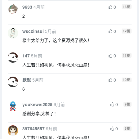
9633
4月前
0
13
楼
2
wscxinsui
5月前
0
12
楼
楼主太给力了，这个资源找了很久！
147
5月前
0
11
楼
人生若只如初见，何事秋风悲画扇！
默默
5月前
0
10
楼
6
youkewei2025
9月前
0
9
楼
感谢分享,太棒了！
397645557
9月前
0
8
楼
人生若只如初见，何事秋风悲画扇！