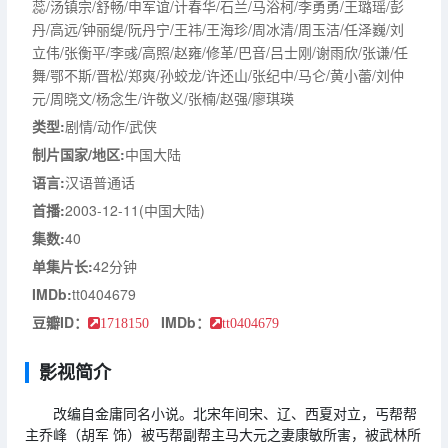
蕊/汤镇宗/舒畅/申军谊/计春华/石兰/马浴柯/李勇勇/王璐瑶/彭
丹/高远/钟丽缇/阮丹宁/王祎/王海珍/周冰清/周玉洁/任泽巍/刘
立伟/张衡平/李彧/高照/赵雍/修革/巴音/吕士刚/谢雨欣/张谦/任
舞/鄂不斯/晋松/郑爽/孙蛟龙/许还山/张纪中/马仑/黄小蕾/刘仲
元/周晓文/杨念生/许敬义/张楠/赵强/廖琪瑛
类型:
剧情/动作/武侠
制片国家/地区:
中国大陆
语言:
汉语普通话
首播:
2003-12-11(中国大陆)
集数:
40
单集片长:
42分钟
IMDb:
tt0404679
豆瓣ID：
IMDb：
1718150
tt0404679
影视简介
改编自金庸同名小说。北宋年间宋、辽、西夏对立，丐帮帮
主乔峰（胡军 饰）被丐帮副帮主马大元之妻康敏所害，被武林所