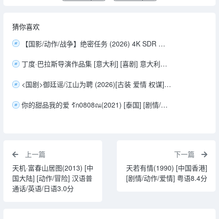
猜你喜欢
【国影/动作/战争】绝密任务 (2026) 4K SDR 高码率 中英字幕【卢靖姗 / 余文乐 / 于文文】14.9G
丁度·巴拉斯导演作品集 [意大利] [喜剧] 意大利语5.7分
<国剧>御廷谣‎/江山为聘 (2026)[古装 爱情 权谋][吴谨言 陈哲远 梁永棋 赵昭仪 郭品超] [4K+1080P/单集3.1GB/国语中字]
你的甜品我的爱 รัก0808ณ(2021) [泰国] [剧情/喜剧/悬疑/同性] 泰语6.3分
上一篇
下一篇
天机·富春山居图(2013) [中
天若有情(1990) [中国香港]
国大陆] [动作/冒险] 汉语普
[剧情/动作/爱情] 粤语8.4分
通话/英语/日语3.0分