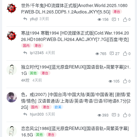
世外/千年鬼[HD流媒体正式版]Another.World.2025.1080
P.WEB-DL.H.265.DDP5.1.2Audios.JKYY[5.5G]
港台
ytlujt
3天前
156
1
0
寒战1994 寒戰1994 [HD流媒体正式版]Cold.War.1994.20
26.HD1080P.WEB-DL.H264.AAC.JKYY[7.7G][百度/夸克]
国内
港台
lp12345
4天前
765
27
0
独立时代[1994][蓝光原盘REMUX][国语音轨+简繁字幕]21.
1G
其他
港台
4K控
4天前
105
0
色，戒(2007) [中国台湾/中国大陆/美国/中国香港] [剧情/爱
情/情色] 汉语普通话/上海话/英语/粤语/日语/印地语8.7分[2
2G]
国内
港台
欧美
hjun303
5天前
393
3
0
恋恋风尘[1986][蓝光原盘REMUX][国语音轨+简繁英字幕]
16.5G
其他
港台