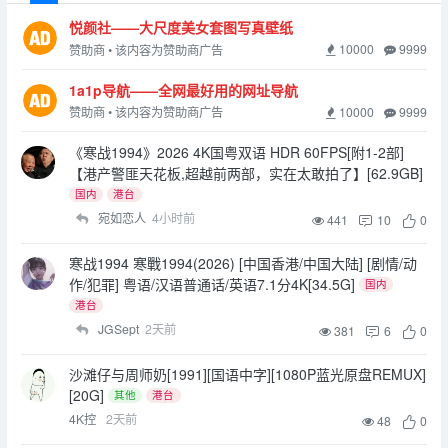
悦颜社——大尺度美女套图写真壁纸
10000
9999
赞助商 • 该内容为赞助商广告
1a1p导航——全网最好用的网址导航
10000
9999
赞助商 • 该内容为赞助商广告
《寒战1994》2026 4K国粤双语 HDR 60FPS[附1-2部]
【港产警匪天花板,超越前两部，实在太敢拍了】[62.9GB]
国内
港台
宛如恋人
4小时前
441
10
0
寒战1994 寒戰1994(2026) [中国香港/中国大陆] [剧情/动
作/犯罪] 粤语/汉语普通话/英语7.1分4K[34.5G]
国内
港台
JGSept
2天前
381
6
0
沙滩仔与周师奶[1991][国语中字][1080P蓝光原盘REMUX]
[20G]
其他
港台
4K控
2天前
48
0