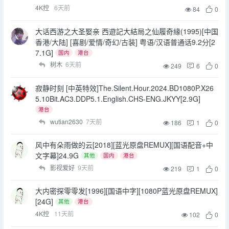
4K控
6天前
84
0
大话西游之大圣娶亲 西遊記大結局之仙履奇緣(1995)[中国
香港/大陆] [喜剧/爱情/奇幻/古装] 粤语/汉语普通话9.2分[2
7.1G]
国内
港台
树木
6天前
249
6
0
寂静时刻 [中英特效]The.Silent.Hour.2024.BD1080P.X26
5.10Bit.AC3.DDP5.1.English.CHS-ENG.JKYY[2.9G]
港台
wutian2630
7天前
186
1
0
风中有朵雨做的云[2018][蓝光原盘REMUX][国语配音+中
文字幕]24.9G
其他
国内
港台
影视爱好
9天前
219
1
0
大内密探零零发[1996][国语中字][1080P蓝光原盘REMUX]
[24G]
其他
港台
4K控
11天前
102
0