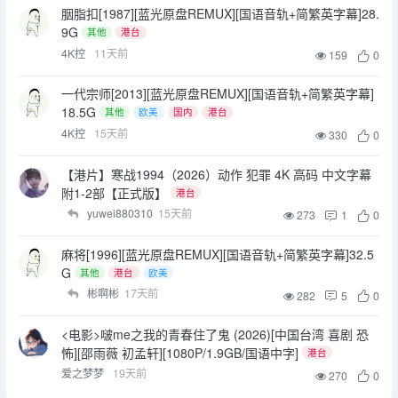
胭脂扣[1987][蓝光原盘REMUX][国语音轨+简繁英字幕]28.
9G
其他
港台
4K控
11天前
159
0
一代宗师[2013][蓝光原盘REMUX][国语音轨+简繁英字幕]
18.5G
其他
欧美
国内
港台
4K控
15天前
330
0
【港片】寒战1994（2026）动作 犯罪 4K 高码 中文字幕
附1-2部【正式版】
港台
yuwei880310
15天前
273
1
0
麻将[1996][蓝光原盘REMUX][国语音轨+简繁英字幕]32.5
G
其他
港台
欧美
彬啊彬
17天前
282
5
0
<电影>啵me之我的青春住了鬼 (2026)[中国台湾 喜剧 恐
怖][邵雨薇 初孟轩][1080P/1.9GB/国语中字]
港台
爱之梦梦
19天前
270
0