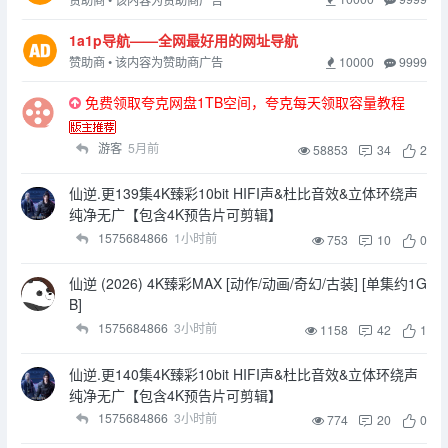
1a1p导航——全网最好用的网址导航
10000
9999
赞助商 • 该内容为赞助商广告
免费领取夸克网盘1TB空间，夸克每天领取容量教程
游客
5月前
58853
34
2
仙逆.更139集4K臻彩10bit HIFI声&杜比音效&立体环绕声
纯净无广【包含4K预告片可剪辑】
1575684866
1小时前
753
10
0
仙逆 (2026) 4K臻彩MAX [动作/动画/奇幻/古装] [单集约1G
B]
1575684866
3小时前
1158
42
1
仙逆.更140集4K臻彩10bit HIFI声&杜比音效&立体环绕声
纯净无广【包含4K预告片可剪辑】
1575684866
3小时前
774
20
0