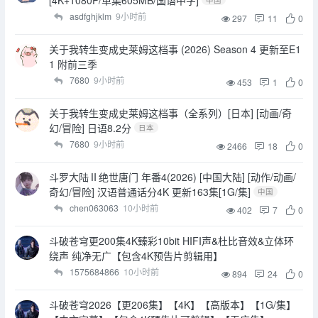
asdfghjklm
9小时前
297
11
0
关于我转生变成史莱姆这档事 (2026) Season 4 更新至E1
1 附前三季
7680
9小时前
453
1
0
关于我转生变成史莱姆这档事（全系列）[日本] [动画/奇
幻/冒险] 日语8.2分
日本
7680
9小时前
2466
18
0
斗罗大陆Ⅱ绝世唐门 年番4(2026) [中国大陆] [动作/动画/
奇幻/冒险] 汉语普通话分4K 更新163集[1G/集]
中国
chen063063
10小时前
402
7
0
斗破苍穹更200集4K臻彩10bit HIFI声&杜比音效&立体环
绕声 纯净无广【包含4K预告片剪辑用】
1575684866
10小时前
894
24
0
斗破苍穹2026【更206集】【4K】【高版本】【1G/集】