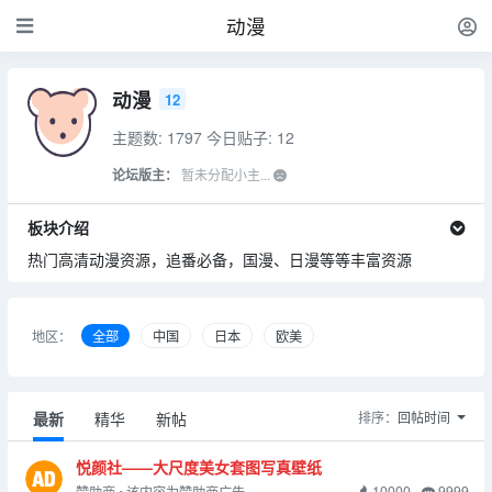
动漫
动漫
12
主题数: 1797
今日贴子: 12
论坛版主：
暂未分配小主...
板块介绍
热门高清动漫资源，追番必备，国漫、日漫等等丰富资源
地区：
全部
中国
日本
欧美
最新
精华
新帖
排序：
回帖时间
悦颜社——大尺度美女套图写真壁纸
10000
9999
赞助商 • 该内容为赞助商广告