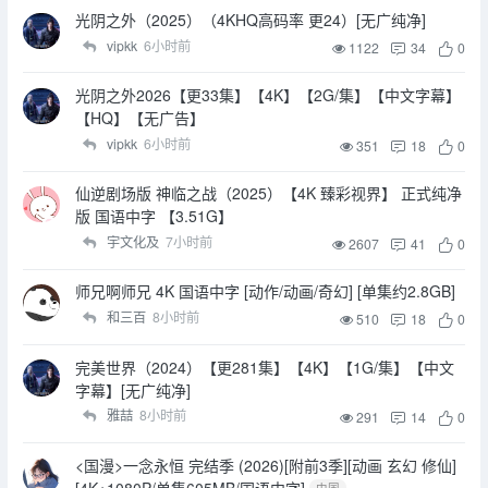
光阴之外（2025）（4KHQ高码率 更24）[无广纯净]
vipkk
6小时前
1122
34
0
光阴之外2026【更33集】【4K】【2G/集】【中文字幕】
【HQ】【无广告】
vipkk
6小时前
351
18
0
仙逆剧场版 神临之战（2025）【4K 臻彩视界】 正式纯净
版 国语中字 【3.51G】
宇文化及
7小时前
2607
41
0
师兄啊师兄 4K 国语中字 [动作/动画/奇幻] [单集约2.8GB]
和三百
8小时前
510
18
0
完美世界（2024）【更281集】【4K】【1G/集】【中文
字幕】[无广纯净]
雅喆
8小时前
291
14
0
<国漫>一念永恒 完结季 (2026)[附前3季][动画 玄幻 修仙]
[4K+1080P/单集605MB/国语中字]
中国