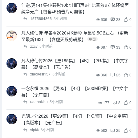
仙逆.更141集4K臻彩10bit HIFI声&杜比音效&立体环绕声
纯净无广【包含4K预告片可剪辑】
1575684866
3小时前
636
28
0
凡人修仙传 年番4(2026)4K臻彩 单集/2.5GB左右 （更新
至最新183） 【含虚天殿剪辑版】
中国
zxcv
5小时前
687
33
0
凡人修仙传2026【更185集】【4K】【2G/集】【中文字
幕】【高版本】【无广告】
xiaokesi157
5小时前
366
25
0
一念永恒 2026 【更05】【4K】【500MB/集】【中文字
幕】【无广告】
uaenakiku
5小时前
177
8
0
光阴之外2026【更29集】【4K】【1G/集】【中文字幕】
【高版本】【无广告】
vipkk
6小时前
582
25
0