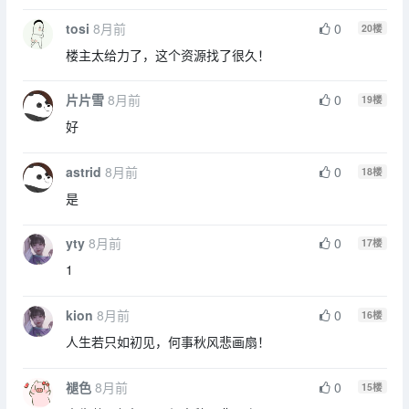
tosi
8月前
0
20
楼
楼主太给力了，这个资源找了很久！
片片雪
8月前
0
19
楼
好
astrid
8月前
0
18
楼
是
yty
8月前
0
17
楼
1
kion
8月前
0
16
楼
人生若只如初见，何事秋风悲画扇！
褪色
8月前
0
15
楼