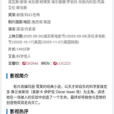
诺瓦斯/彼得·米拉德/柳博芙·埃尔基娜/罗伯托·坎帕内利亚/杰森·
艾伦·斯坦斯
类型:
剧情/科幻/恐怖
制片国家/地区:
墨西哥/美国
语言:
英语/丹麦语
上映日期:
2025-08-30(威尼斯电影节)/2025-09-08(多伦多电影
节)/2025-10-17(美国)/2025-11-07(美国网络)
片长:
149分钟
又名:
科学怪人
豆瓣ID：
IMDb：
3262044
tt1312221
影视简介
影片改编玛丽·雪莱的经典小说，以天才却自负的科学家维克
多·弗兰肯斯坦（奥斯卡·伊萨克 Oscar Isaac 饰）为主角，讲述
他在一场骇人的实验中创造了一个生命，最终却导致他与悲惨的
创造物双双走向灭亡。
影视热评