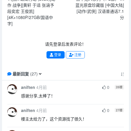
作 战争][黄轩 于适 张涵予
蓝光原盘珍藏版 [中国大陆]
段奕宏 王俊凯]
[动作/武侠] 汉语普通话7.1
[4K+1080P/27GB/国语中
分
字]
请先登录后发表评论！
登录
注册
最新回复
(
27
)
aniften
4月前
0
28
楼
感谢分享,太棒了！
aniften
4月前
0
27
楼
楼主太给力了，这个资源找了很久！