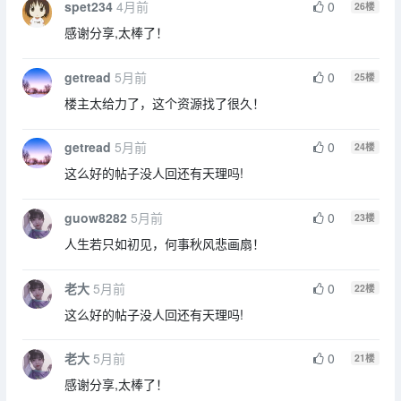
spet234
4月前
0
26
楼
感谢分享,太棒了！
getread
5月前
0
25
楼
楼主太给力了，这个资源找了很久！
getread
5月前
0
24
楼
这么好的帖子没人回还有天理吗!
guow8282
5月前
0
23
楼
人生若只如初见，何事秋风悲画扇！
老大
5月前
0
22
楼
这么好的帖子没人回还有天理吗!
老大
5月前
0
21
楼
感谢分享,太棒了！