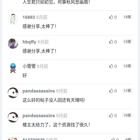
人生若只如初见，何事秋风悲画扇！
16883
8月前
0
14
楼
感谢分享,太棒了！
hbqffy
8月前
0
13
楼
感谢分享,太棒了！
小雪雪
8月前
0
12
楼
好
pandassassins
8月前
0
11
楼
这么好的帖子没人回还有天理吗!
pandassassins
8月前
0
10
楼
楼主太给力了，这个资源找了很久！
814720676
9月前
0
9
楼