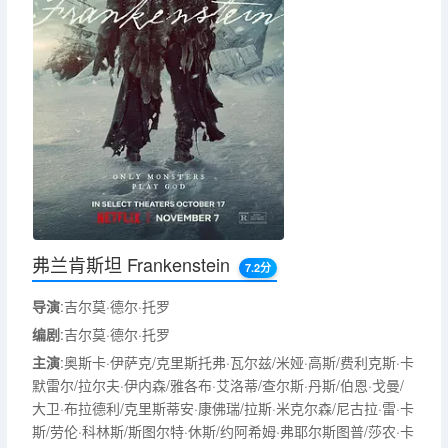
弗兰肯斯坦 Frankenstein
7.2分
导演
:吉尔莫·德尔·托罗
编剧
:吉尔莫·德尔·托罗
主演
:奥斯卡·伊萨克/克里斯托弗·瓦尔兹/米娅·高斯/费利克斯·卡
默雷尔/拉尔夫·伊内森/雅各布·艾洛蒂/查尔斯·丹斯/伯恩·戈曼/
大卫·布拉德利/克里斯蒂安·康佛瑞/拉斯·米克尔森/尼古拉·雷·卡
斯/劳伦·科林斯/斯图尔特·休斯/约阿希姆·弗耶尔斯图普/莎农·卡