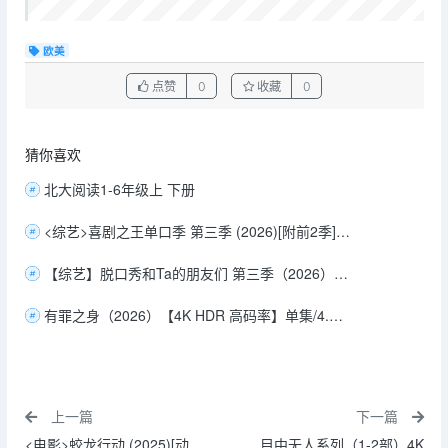
欧美
点赞
0
收藏
0
猜你喜欢
北大阅读1-6年级上 下册
<综艺>喜剧之王单口季 第三季 (2026)[附前2季][脱口秀 综艺][庞博 黄渤 郭麒麟 马思纯 李雪琴][1080P/单集1.6GB/国语中字]
【综艺】脱口秀和Ta的朋友们 第三季（2026）更新至0727期
有罪之身（2026）【4K HDR 高码率】单集/4.1G【全14集】【魏大勋/孙千/王龙正】
上一篇
下一篇
<电影>蛟龙行动 (2025)[动
目中无人系列（1-2部）4K