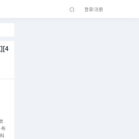
登录/注册
[4
默
·布
·科