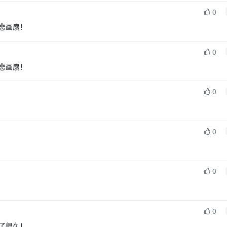
0
悲画扇！
0
悲画扇！
0
0
0
0
了很久！