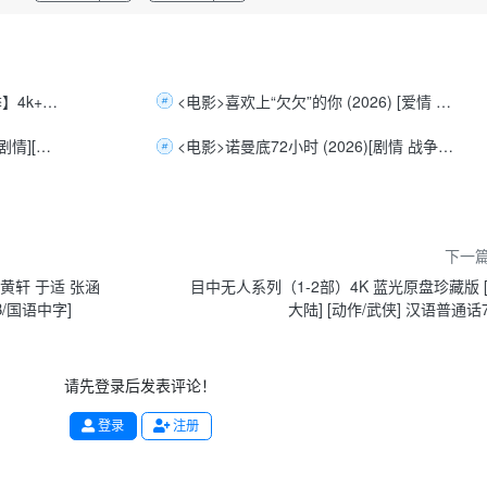
黑暗荣耀 第二季 (2023) 【1-2季】4k+1080P【韩语中字】总126.8G
<电影>喜欢上“欠欠”的你 (2026) [爱情 剧情][秦霄贤 王影璐][4K+1080P/13GB/国语中字]
<电影>人夫总动员 (2026)[韩国 剧情][陈善圭 孔明 金知硕 尹敬浩][4K+1080P/15GB/韩语中字]
<电影>诺曼底72小时 (2026)[剧情 战争][安德鲁·斯科特 布兰登·费舍][4K+1080P/17.6GB/英语中字]
下一
][黄轩 于适 张涵
目中无人系列（1-2部）4K 蓝光原盘珍藏版 
B/国语中字]
大陆] [动作/武侠] 汉语普通话7
请先登录后发表评论！
登录
注册