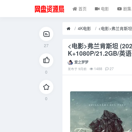
首页
电影
剧集
4K电影
<电影>弗兰肯斯坦 (202
27
K+1080P/21.2GB/英
爱之梦梦
1488
27
发布于
9月前
0
0