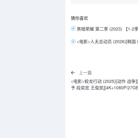
猜你喜欢
上一篇
<电影>蛟龙行动 (2025)[动作 战争
予 段奕宏 王俊凯][4K+1080P/27G