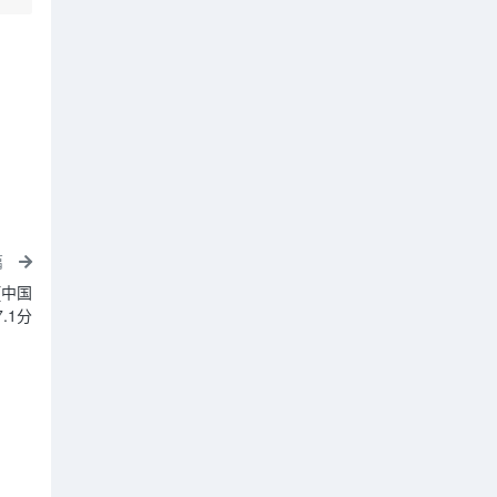
篇
[中国
.1分