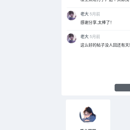
老大
5月前
感谢分享,太棒了！
老大
5月前
这么好的帖子没人回还有天