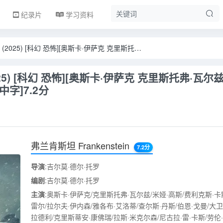
纪录片
学习资料
<电影>弗兰肯斯坦 (2025) [科幻 恐怖][奥斯卡·伊萨克 克里斯托弗·瓦尔兹][4K+1080P/21.2GB/英语中字]7.2分
5) [科幻 恐怖][奥斯卡·伊萨克 克里斯托弗·瓦尔兹]
语中字]7.2分
弗兰肯斯坦 Frankenstein
7.2分
导演
:吉尔莫·德尔·托罗
编剧
:吉尔莫·德尔·托罗
主演
:奥斯卡·伊萨克/克里斯托弗·瓦尔兹/米娅·高斯/费利克斯·卡
雷尔/拉尔夫·伊内森/雅各布·艾洛蒂/查尔斯·丹斯/伯恩·戈曼/大卫
拉德利/克里斯蒂安·康佛瑞/拉斯·米克尔森/尼古拉·雷·卡斯/劳伦