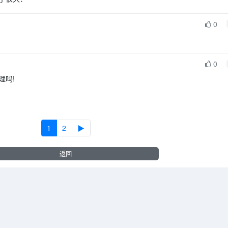
0
0
理吗!
1
2
▶
返回