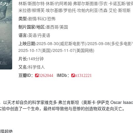
林斯/斯图尔特·休斯/约阿希姆·弗耶尔斯图普/莎农·卡诺瓦斯/彼得
米拉德/柳博芙·埃尔基娜/罗伯托·坎帕内利亚/杰森·艾伦·斯坦斯
类型:
剧情/科幻/恐怖
制片国家/地区:
墨西哥/美国
语言:
英语/丹麦语
上映日期:
2025-08-30(威尼斯电影节)/2025-09-08(多伦多电影
2025-10-17(美国)/2025-11-07(美国网络)
片长:
149分钟
又名:
科学怪人
豆瓣ID：
IMDb：
3262044
tt1312221
才却自负的科学家维克多·弗兰肯斯坦（奥斯卡·伊萨克 Oscar Isaac
实验中创造了一个生命，最终却导致他与悲惨的创造物双双走向灭亡。
保障超绝