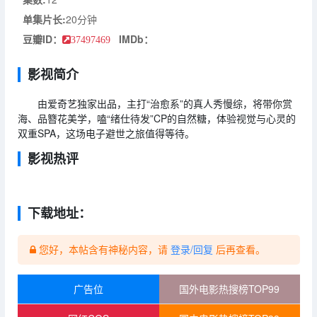
单集片长:
20分钟
豆瓣ID：
IMDb：
37497469
影视简介
由爱奇艺独家出品，主打“治愈系”的真人秀慢综，将带你赏
海、品簪花美学，嗑“绪仕待发”CP的自然糖，体验视觉与心灵的
双重SPA，这场电子避世之旅值得等待。
影视热评
下载地址：
您好，本帖含有神秘内容，请
登录/回复
后再查看。
广告位
国外电影热搜榜TOP99