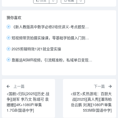
点赞
0
收藏
0
猜你喜欢
《新人教版高中数学必修2培优讲义-考点题型技巧2026版》 【279.5 MB】
短视频带货拍摄实操课，零基础学拍摄入门到精通教学
2025剪辑特效1对1就业营实操
靠搬运ASMR视频，引流精准粉，私域单日变现500+
上一篇
下一篇
<国剧>归队[2025][历史 战
<综艺>炙热游戏：百厨大
争][胡军 李乃文 陈靖可 袁
战[2025][真人秀][潘玮柏
姗姗][4K+1080P/单集
岳云鹏 刘涛][1080P/单集
1.7GB/国语中字]
553MB/国语中字]