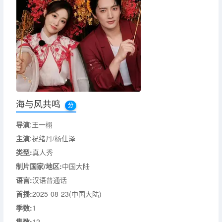
海与风共鸣
分
导演
:王一栩
主演
:祝绪丹/杨仕泽
类型:
真人秀
制片国家/地区:
中国大陆
语言:
汉语普通话
首播:
2025-08-23(中国大陆)
季数:
1
集数:
12