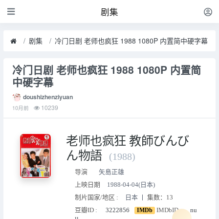
剧集
剧集
冷门日剧 老师也疯狂 1988 1080P 内置简中硬字幕
冷门日剧 老师也疯狂 1988 1080P 内置简
中硬字幕
doushizhenziyuan
10239
10月前
老师也疯狂 教師びんび
ん物語
(1988)
导演
矢島正雄
上映日期
1988-04-04(日本)
制片国家/地区 :
日本 丨
集数：13
豆瓣ID :
3222856
IMDbID :
nu
IMDb