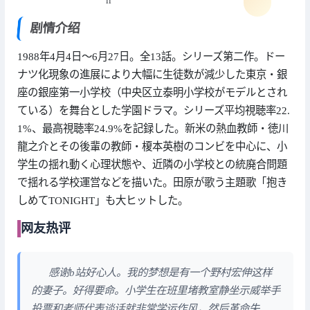
ll
剧情介绍
1988年4月4日～6月27日。全13話。シリーズ第二作。ドー
ナツ化現象の進展により大幅に生徒数が減少した東京・銀
座の銀座第一小学校（中央区立泰明小学校がモデルとされ
ている）を舞台とした学園ドラマ。シリーズ平均視聴率22.
1%、最高視聴率24.9%を記録した。新米の熱血教師・徳川
龍之介とその後輩の教師・榎本英樹のコンビを中心に、小
学生の揺れ動く心理状態や、近隣の小学校との統廃合問題
で揺れる学校運営などを描いた。田原が歌う主題歌「抱き
しめてTONIGHT」も大ヒットした。
网友热评
感谢b站好心人。我的梦想是有一个野村宏伸这样
的妻子。好得要命。小学生在班里堵教室静坐示威举手
投票和老师代表谈话就非常学运作风，然后革命失