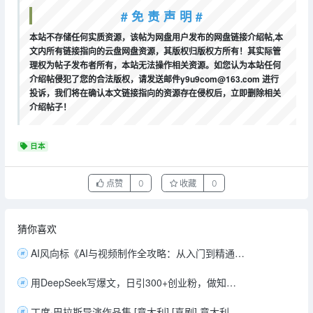
# 免 责 声 明 #
本站不存储任何实质资源，该帖为网盘用户发布的网盘链接介绍帖,本
文内所有链接指向的云盘网盘资源，其版权归版权方所有！其实际管
理权为帖子发布者所有，本站无法操作相关资源。如您认为本站任何
介绍帖侵犯了您的合法版权，请发送邮件y9u9com@163.com 进行
投诉，我们将在确认本文链接指向的资源存在侵权后，立即删除相关
介绍帖子！
日本
点赞
0
收藏
0
猜你喜欢
AI风向标《AI与视频制作全攻略：从入门到精通实战课程》
用DeepSeek写爆文，日引300+创业粉，做知识付费每天四位数变现
丁度·巴拉斯导演作品集 [意大利] [喜剧] 意大利语5.7分