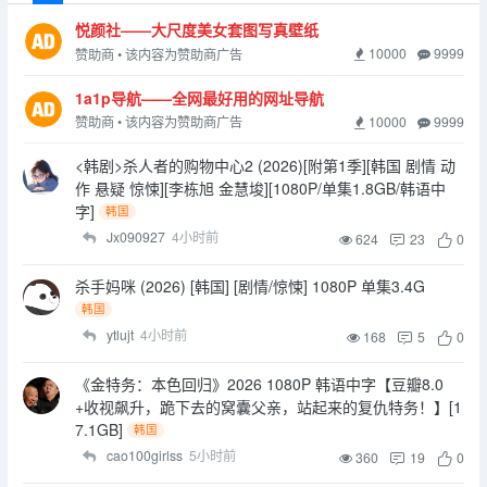
悦颜社——大尺度美女套图写真壁纸
10000
9999
赞助商 • 该内容为赞助商广告
1a1p导航——全网最好用的网址导航
10000
9999
赞助商 • 该内容为赞助商广告
<韩剧>杀人者的购物中心2 (2026)[附第1季][韩国 剧情 动
作 悬疑 惊悚][李栋旭 金慧埈][1080P/单集1.8GB/韩语中
字]
韩国
Jx090927
4小时前
624
23
0
杀手妈咪 (2026) [韩国] [剧情/惊悚] 1080P 单集3.4G
韩国
ytlujt
4小时前
168
5
0
《金特务：本色回归》2026 1080P 韩语中字【豆瓣8.0
+收视飙升，跪下去的窝囊父亲，站起来的复仇特务！】[1
7.1GB]
韩国
cao100girlss
5小时前
360
19
0