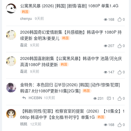
公寓黑风暴 (2026) [韩国] [剧情/喜剧] 1080P 单集1.4G
韩国
chenyu
9天前
168
0
2026韩国奇幻爱情剧集【共感细胞】韩语中字 1080P 持
续更新 金明洙/姜旻儿
韩国
磊说
9天前
207
0
2026韩国喜剧剧集【公寓黑风暴】韩语中字 池晟/河允庆
高清1080P 持续更新
韩国
磊说
9天前
147
0
金特务：本色回归 김부장(2026) [韩国] [动作/惊悚/犯罪]
韩语7.8分1080P更新10集[2G/集]
韩国
HCEBIN
10天前
231
1
0
【韩剧/同性/犯罪】检察官室的提案（2026）【10集全】1
080p 韩语中字【金允植/朴时宇】单集1G
韩国
桃桃
12天前
168
0