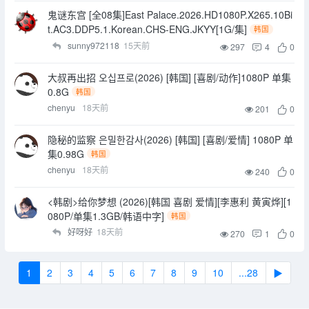
鬼谜东宫 [全08集]East Palace.2026.HD1080P.X265.10Bi
t.AC3.DDP5.1.Korean.CHS-ENG.JKYY[1G/集]
韩国
sunny972118
15天前
297
4
0
大叔再出招 오십프로(2026) [韩国] [喜剧/动作]1080P 单集
0.8G
韩国
chenyu
18天前
201
0
隐秘的监察 은밀한감사(2026) [韩国] [喜剧/爱情] 1080P 单
集0.98G
韩国
chenyu
18天前
240
0
<韩剧>给你梦想 (2026)[韩国 喜剧 爱情][李惠利 黄寅烨][1
080P/单集1.3GB/韩语中字]
韩国
好呀好
18天前
270
1
0
1
2
3
4
5
6
7
8
9
10
...28
▶