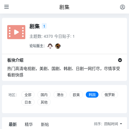
剧集
剧集
1
主题数: 4370
今日贴子: 1
论坛版主：
板块介绍
热门高清电视剧，美剧、国剧、韩剧、日剧一网打尽，尽情享受
看剧快感
地区：
全部
国内
港台
欧美
韩国
俄罗斯
日本
其他
最新
精华
新帖
排序：
回帖时间