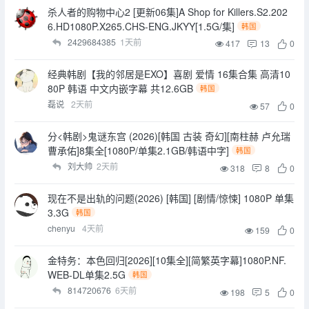
杀人者的购物中心2 [更新06集]A Shop for Killers.S2.202
6.HD1080P.X265.CHS-ENG.JKYY[1.5G/集]
韩国
2429684385
1天前
417
13
0
经典韩剧【我的邻居是EXO】喜剧 爱情 16集合集 高清10
80P 韩语 中文内嵌字幕 共12.6GB
韩国
磊说
2天前
57
0
分<韩剧>鬼谜东宫 (2026)[韩国 古装 奇幻][南柱赫 卢允瑞
曹承佑]8集全[1080P/单集2.1GB/韩语中字]
韩国
刘大帅
2天前
318
8
0
现在不是出轨的问题(2026) [韩国] [剧情/惊悚] 1080P 单集
3.3G
韩国
chenyu
4天前
159
0
金特务：本色回归[2026][10集全][简繁英字幕]1080P.NF.
WEB-DL单集2.5G
韩国
814720676
6天前
198
5
0