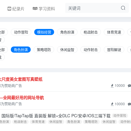
纪录片
学习资料
全部
动作冒险
模拟经营
角色扮演
枪战射击
体育竞速
智
全部
角色扮演
策略塔防
休闲益智
动作射击
冒险解谜
成
大尺度美女套图写真壁纸
10000
内容为赞助商广告
——全网最好用的网址导航
10000
内容为赞助商广告
际版/TapTap版 直装版 解锁+全DLC PC/安卓/iOS三端下载
动作冒险
色扮演
枪战射击
体育竞速
休闲益智
角色扮演
策略塔防
休闲益智
动作射