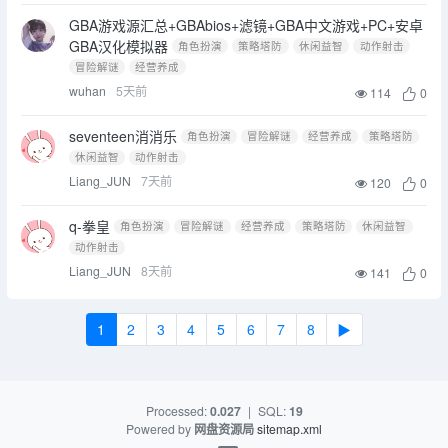
GBA游戏源汇总+GBAbios+滤镜+GBA中文游戏+PC+安卓
GBA汉化模拟器
角色扮演
策略塔防
休闲益智
动作射击
冒险解谜
经营养成
wuhan
5天前
114
0
seventeen消消乐
角色扮演
冒险解谜
经营养成
策略塔防
休闲益智
动作射击
Liang_JUN
7天前
120
0
q-拳皇
角色扮演
冒险解谜
经营养成
策略塔防
休闲益智
动作射击
Liang_JUN
8天前
141
0
1
2
3
4
5
6
7
8
▶
Processed:
0.027
|
SQL:
19
Powered by
网盘资源局
sitemap.xml