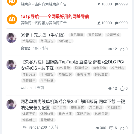
10000
9999
赞助商 • 该内容为赞助商广告
1a1p导航——全网最好用的网址导航
10000
9999
赞助商 • 该内容为赞助商广告
39诅＋咒之岛（手机版）
角色扮演
冒险解谜
经营养成
策略塔防
休闲益智
动作射击
良君2
18小时前
12
0
《鬼谷八荒》国际版/TapTap版 直装版 解锁+全DLC PC/
安卓/iOS三端下载
动作冒险
模拟经营
角色扮演
枪战射击
体育竞速
休闲益智
角色扮演
策略塔防
休闲益智
动作射击
冒险解谜
wuhan
1天前
12
0
网游单机离线单机游戏合集2.6T 解压即玩 网盘下载 一键
端免安装免配置
动作冒险
模拟经营
角色扮演
枪战射击
体育竞速
休闲益智
角色扮演
策略塔防
休闲益智
动作射击
冒险解谜
rentian200
1天前
300
6
0