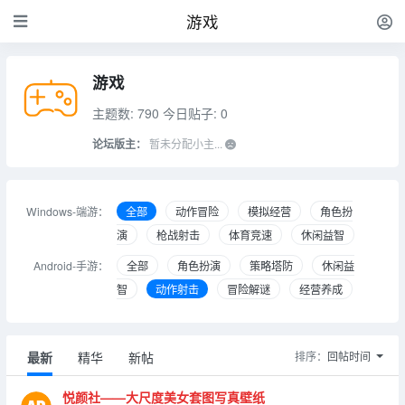
游戏
游戏
主题数: 790
今日贴子: 0
论坛版主：
暂未分配小主...
Windows-端游：
全部
动作冒险
模拟经营
角色扮
演
枪战射击
体育竞速
休闲益智
Android-手游：
全部
角色扮演
策略塔防
休闲益
智
动作射击
冒险解谜
经营养成
最新
精华
新帖
排序：
回帖时间
悦颜社——大尺度美女套图写真壁纸