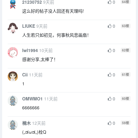
21230752
9天前
0
64
楼
这么好的帖子没人回还有天理吗!
LIUKE
9天前
0
63
楼
人生若只如初见，何事秋风悲画扇！
lwl1994
10天前
0
62
楼
感谢分享,太棒了！
Cii
11天前
0
61
楼
1
OMWMO1
11天前
0
60
楼
6666666
楠木
12天前
0
59
楼
(„ಡωಡ„)栓Q