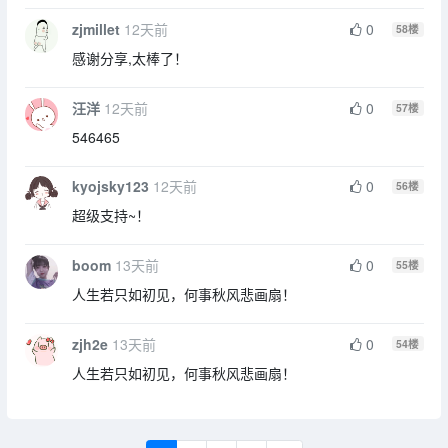
zjmillet
12天前
0
58
楼
感谢分享,太棒了！
汪洋
12天前
0
57
楼
546465
kyojsky123
12天前
0
56
楼
超级支持~！
boom
13天前
0
55
楼
人生若只如初见，何事秋风悲画扇！
zjh2e
13天前
0
54
楼
人生若只如初见，何事秋风悲画扇！