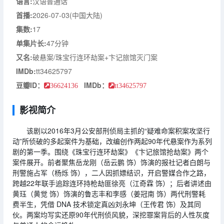
语言:
汉语普通话
首播:
2026-07-03(中国大陆)
集数:
17
单集片长:
47分钟
又名:
破悬案/珠宝行连环劫案+卞记旅馆灭门案
IMDb:
tt34625797
豆瓣ID：
IMDb：
36624136
tt34625797
影视简介
该剧以2016年3月公安部刑侦局主抓的“疑难命案积案攻坚行
动”所侦破的多起案件为基础，改编创作两起90年代悬案作为系列
剧的第一季。围绕《珠宝行连环劫案》《卞记旅馆抢劫案》两个
案件展开。前者聚焦岳龙刚（岳云鹏 饰）饰演的报社记者白朗与
刑警施占军（杨烁 饰），二人因抓嫖结识，开启警媒合作之路，
跨越22年联手追踪连环持枪劫匪徐亮（江奇霖 饰）；后者讲述由
黄珏（黄觉 饰）饰演的鲁志丰和李感（姜冠南 饰）两代刑警耗
费半生，凭借 DNA 技术锁定真凶刘永坤（王传君 饰）及其同
伙。两案均写实还原90年代刑侦风貌，深挖罪案背后的人性灰度