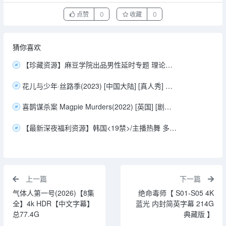
点赞
0
收藏
0
猜你喜欢
【珍藏资源】麻豆学院出品男性延时专题 理论技巧+实操（1.4G）
花儿与少年·丝路季(2023) [中国大陆] [真人秀] 汉语普通话9.3分
喜鹊谋杀案 Magpie Murders(2022) [英国] [剧情/悬疑] 英语8.3分
【最新深夜福利资源】韩国<19禁>/主播热舞 多机位视角/
上一篇
下一篇
气体人第一号(2026)【8集
绝命毒师【 S01-S05 4K
全】4k HDR【中文字幕】
蓝光 内封简英字幕 214G
总77.4G
典藏版 】