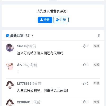
请先登录后发表评论！
登录
注册
最新回复
(
72
)
Sue
6小时前
0
73
楼
这么好的帖子没人回还有天理吗!
Arv
20小时前
0
72
楼
1
Li778889
5天前
0
71
楼
人生若只如初见，何事秋风悲画扇！
xxtt0601
6天前
0
70
楼