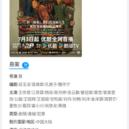
悬案
分
导演
:算
编剧
:邱玉洁/袁继犀/孔歌子/魏市宁
主演
:王传君/江奇霖/杨烁/郎月婷/岳云鹏/姜冠南/黄觉/曾美慧
孜/公磊/王砚辉/艾丽娅/甘昀宸/刘丹/刘畅/刘洋/金泽灏/周野芒/
董牧沙/葛四/翟小兴/尚铁龙/黄璐
类型:
剧情/悬疑/犯罪
制片国家/地区:
中国大陆