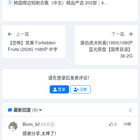
韩国擦边短剧合集（中文）精品严选 202部｜4K画质｜内嵌中文字幕｜午夜场超高清｜总计264G
上一篇
下一篇
【恐怖】禁果 Forbidden
唐伯虎点秋香(1993)1080P
Fruits (2026) 1080P 中字
蓝光原盘【国粤双语】
36.2G
请先登录后发表评论！
登录
注册
最新回复
(
9
)
Born_bf
28天前
0
10
楼
感谢分享,太棒了！