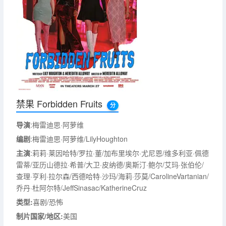
禁果 Forbidden Fruits
分
导演
:梅雷迪思·阿萝维
编剧
:梅雷迪思·阿萝维/LilyHoughton
主演
:莉莉·莱因哈特/罗拉·董/加布里埃尔·尤尼恩/维多利亚·佩德
雷蒂/亚历山德拉·希普/大卫·皮纳德/奥斯汀·鲍尔/艾玛·张伯伦/
查理·亨利·拉尔森/西德哈特·沙玛/海莉·莎莫/CarolineVartanian/
乔丹·杜阿尔特/JeffSinasac/KatherineCruz
类型:
喜剧/恐怖
制片国家/地区:
美国