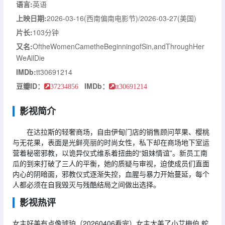
语言:
英语
上映日期:
2026-03-16(西南偏南电影节)/2026-03-27(美国)
片长:
103分钟
又名:
OftheWomenCametheBeginningofSin,andThroughHer
WeAllDie
IMDb:
tt30691214
豆瓣ID：
IMDb：
37234856
tt30691214
影视简介
在达拉斯的轻奢商场，自由伊甸门店的销售顾问苹果、樱桃
与无花果，表面是光鲜亮丽的时尚女性，私下却在商场地下室运
营着秘密邪教，以诡异仪式维系着扭曲的“姐妹情谊”。新员工南
瓜的到来打破了三人的平衡，她的质疑与审视，迫使成员们直面
内心的阴暗面，邪教仪式逐渐失控，血腥与暴力开始蔓延，每个
人都必须在自我毁灭与残酷结局之间做出选择。
影视热评
女主好美有点像琥珀（20260406看完）女主太美了小艾梅伯 蛇