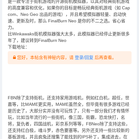
是一款专注于街机游戏的开源街机模拟器，以其对经典街机游戏
的高度兼容和优化，如果你的目标是畅玩经典街机游戏（如 Cap
com、Neo Geo 出品的游戏），并且希望模拟器轻量、启动快
速、更新及时，那么 FinalBurn Neo 是你的不二之选。省心省
力。
比Winkawaks街机模拟器强大太多，此模拟器已经停止更新很多
年了，建议转到FinalBurn Neo
下载地址：
您好，本帖含有神秘内容，请
登录/回复
后再查看。
FBN除了支持街机，还支持家用游戏机，例如红白机，超任，世
嘉等，比MAME更实用，MAME虽然全，但毕竟有很多游戏已经
是历史了，大部分实并没有可玩性了，只有一部分我们才有情怀
玩，比如当年流行的一些街机，像三国，街霸，恐龙快打，名
将，复仇者，四国战机，彩京系列等等，FBNeo除了支持这些，
还支持红白极，魂斗罗，赤色要塞等。另外还支持一些比较新的
基板游戏，并且疯兔还搜集了能找到的IPS补丁，集成进去，在