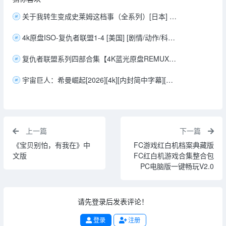
关于我转生变成史莱姆这档事（全系列）[日本] [动画/奇幻/冒险] 日语8.2分
4k原盘ISO-复仇者联盟1-4 [美国] [剧情/动作/科幻/奇幻/冒险] 240G
复仇者联盟系列四部合集【4K蓝光原盘REMUX典藏版 杜比视界+国英多音轨+特效中文字幕】245G
宇宙巨人：希曼崛起[2026][4k][内封简中字幕][27.3G][动作/科幻]
上一篇
下一篇
《宝贝别怕，有我在》中
FC游戏红白机档案典藏版
文版
FC红白机游戏合集整合包
PC电脑版一键畅玩V2.0
请先登录后发表评论！
登录
注册