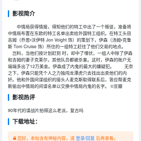
影视简介
中情局获得情报，得知他们的特工中出了一个叛徒，准备将
中情局布置在东欧的特工名单出卖给外国特工组织。在特工头目
吉姆（乔恩•沃伊特 Jon Voight 饰）的策划下，伊森（汤姆•克鲁
斯 Tom Cruise 饰）所住的一组特工赶往了他们交易的地点。
岂料，当他们按计划赶到 时，却中了埋伏，一组人中除了伊森
和吉姆的妻子克莱尔，其他队员都被杀害。这时，伊森的账户无
端端多出了12万美金。伊森成了内鬼的最大的嫌疑犯。 无奈
之下，伊森只能凭个人之力独闯龙潭虎穴去找出出卖他们的内
奸。他和外国间谍组织的接头人麦克斯取得联系后，答应帮麦克
斯偷出中情局的间谍名单以交换中情局内鬼的名字。 ©豆瓣
影视热评
90年代的谍战片拍得这么老派，复古吗
下载地址：
您好，本帖含有神秘内容，请
登录/回复
后再查看。