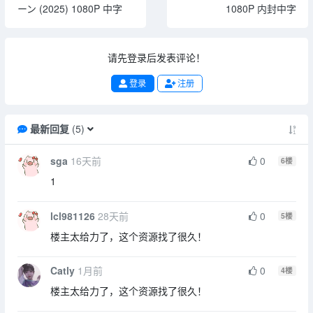
ーン (2025) 1080P 中字
1080P 内封中字
请先登录后发表评论！
登录
注册
最新回复
(
5
)
sga
16天前
0
6
楼
1
lcl981126
28天前
0
5
楼
楼主太给力了，这个资源找了很久！
Catly
1月前
0
4
楼
楼主太给力了，这个资源找了很久！