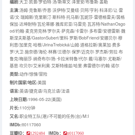
编剧
:大卫·凯普/罗伯特·汤/斯蒂文·泽里安/布鲁斯·盖勒
主演
:汤姆·克鲁斯/乔恩·沃伊特/艾曼纽·贝阿/亨利·科泽尼/让·雷
诺/文·瑞姆斯/克里斯汀·斯科特·托马斯/瓦妮莎·雷德格雷夫/茵格
保加·达坤耐特/瓦伦蒂娜·雅库尼亚/马雷克·瓦苏特/NathanOsgo
od/约翰·麦克劳克林/罗尔夫·萨克森/卡雷尔·多布雷/安德雷斯·魏
斯涅夫斯基/GastonSubert/里科·罗斯/BobFriend/安娜贝尔·穆
利恩/加里克·哈根/JirinaTrebická/山姆·道格拉斯/奥莱加·费多
罗/大卫·施奈德/海伦·林赛/兰德尔·保罗/迈克尔·罗杰斯/劳拉·布
鲁克/梅丽莎·纳奇布尔/扬·卡拉米特鲁/代尔·戴/马塞尔·尤勒斯/
基思·坎贝尔/艾米利奥·艾斯特维兹/哈里·弗雷德尔/约翰·诺尔
类型:
动作/惊悚/冒险
制片国家/地区:
美国
语言:
英语/捷克语/乌克兰语/法语
上映日期:
1996-05-22(美国)
片长:
110分钟
又名:
职业特工队(港)/不可能的任务(台)/M:I
IMDb:
tt0117060
豆瓣ID：
IMDb：
1292484
tt0117060