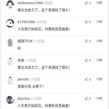
stehensun1980
8月前
0
15
楼
楼主太给力了，这个资源找了很久！
617551566
10月前
0
14
楼
人生若只如初见，何事秋风悲画扇！
想哭不OK
11月前
0
13
楼
好
非鱼
11月前
0
12
楼
楼主太给力了，这个资源找了很久！
dm180
11月前
0
11
楼
感谢分享,太棒了！
jdycfns
11月前
0
10
楼
人生若只如初见，何事秋风悲画扇！