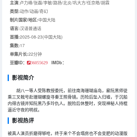
主演
:卢力峰/张磊/李敏/路扬/北炎/巩大方/任京皓/胡霖
类型:
动作/动画/奇幻
制片国家/地区:
中国大陆
语言:
汉语普通话
首播:
2025-08-23(中国大陆)
集数:
17
单集片长:
22分钟
豆瓣ID：
IMDb：
36055629
影视简介
胡八一等人受陈教授委托，前往南海珊瑚庙岛，雇阮黑师徒
乘三叉戟号赴珊瑚螺旋寻秦王照骨镜。历险后坠入归墟，于沉船
内得古镜并知阮黑乃多玲仇人。脱险后休整时，突现神秘人持棍
逼近守夜的明叔。
影视热评
被真人演员折磨得够呛，终于来个不会塌房也不会变肥的动漫版