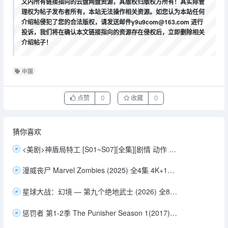
文内所有链接指向的云盘网盘资源，其版权归版权方所有！其实际管
理权为帖子发布者所有，本站无法操作相关资源。如您认为本站任何
介绍帖侵犯了您的合法版权，请发送邮件y9u9com@163.com 进行
投诉，我们将在确认本文链接指向的资源存在侵权后，立即删除相关
介绍帖子！
中国
点赞
0
收藏
0
猜你喜欢
<美剧>神盾局特工 [S01~S07][全集][剧情 动作 科幻 惊悚 冒险][豆瓣9.2分][1080P/单集2.2GB/英语中字]
漫威丧尸 Marvel Zombies (2025) 全4集 4K+1080P 内封中字 19G
星球大战：幻境 — 第九个绝地武士 (2026) 全8集 1080P 内封中字
惩罚者 第1-2季 The Punisher Season 1(2017) [美国] [剧情/动作/犯罪] 英语8.7分