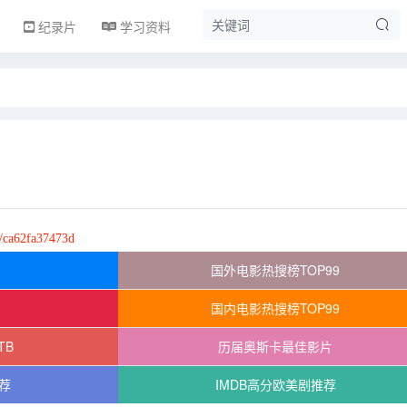
纪录片
学习资料
s/ca62fa37473d
国外电影热搜榜TOP99
国内电影热搜榜TOP99
TB
历届奥斯卡最佳影片
荐
IMDB高分欧美剧推荐