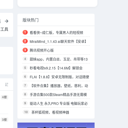
版块热门
篇
索工具
1
看看侠~成仁版，专属男人的短视频
app！
2
MiraiMind_1.1.43 ai聊天软件【安卓】
【533.2mb】
3
腾讯视频开心版
4
甜妹app，内置白丝、玉足、吊带等13
个视频源。。。
5
秒看电视tv9.2.15【14.6M】解锁会
员/4K秒播/媲美电视家
6
FLAI【1.8.8】安卓无限制版，对话随便
聊，所有模型都可用
7
【软件合集】播放器，壁纸，慈利，动
漫，电脑，海外，浏览器，拍照等软件合集
8
手游合集500款Steam精品手游无需模
4
楼
【7.1G】
拟器 多版本整合版,已解锁 安装即玩
9
驱动人生 永久PRO 专业版 电脑玩家必
备
10
茶杯狐视频，看视频神器
3
楼