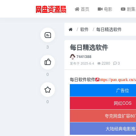
首页
电影
剧集
软件
每日精选软件
每日精选软件
3
7441388
2280
3
发布于
2025-6-4
0
每日软件软件
https://pan.quark.cn/
广告位
0
网红COS
夸克网盘扩容80
大陆经典电影推