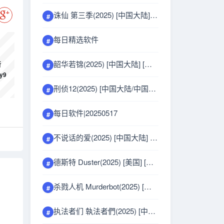
诛仙 第三季(2025) [中国大陆] [动作/动画/奇幻/武侠/古装] 汉语普通话8.6分
#
每日精选软件
#
韶华若锦(2025) [中国大陆] [剧情/古装] 汉语普通话分
所
#
y9
刑侦12(2025) [中国大陆/中国香港] [剧情/犯罪]
#
每日软件|20250517
#
不说话的爱(2025) [中国大陆] 张艺兴 汉语普通话/中国手语7.0分
#
德斯特 Duster(2025) [美国] [剧情/惊悚/犯罪]
#
杀戮人机 Murderbot(2025) [美国] [剧情/动作/科幻]
#
执法者们 執法者們(2025) [中国香港] [剧情] 粤语分
#