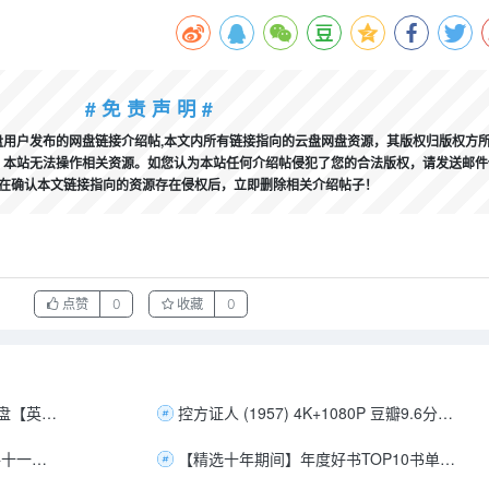
# 免 责 声 明 #
用户发布的网盘链接介绍帖,本文内所有链接指向的云盘网盘资源，其版权归版权方
本站无法操作相关资源。如您认为本站任何介绍帖侵犯了您的合法版权，请发送邮件
，我们将在确认本文链接指向的资源存在侵权后，立即删除相关介绍帖子！
点赞
0
收藏
0
准备好了没(2019)1080P蓝光原盘【英语中字】23.8G
控方证人 (1957) 4K+1080P 豆瓣9.6分 [内封中字][11.8G]
【韩国】R限制电影 绝对出色 共十一部 【39.7GB】
【精选十年期间】年度好书TOP10书单 含付费书籍[1.5GB]