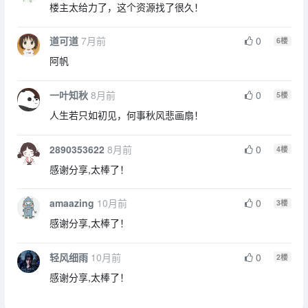
楼主太给力了，这个资源找了很久！
道可道
7月前
0
6
楼
阿帆
一叶知秋
8月前
0
5
楼
人生若只如初见，何事秋风悲画扇！
2890353622
8月前
0
4
楼
感谢分享,太棒了！
amaazing
10月前
0
3
楼
感谢分享,太棒了！
轻风细雨
10月前
0
2
楼
感谢分享,太棒了！