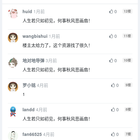
huid
1月前
0
12
楼
人生若只如初见，何事秋风悲画扇！
wangbishui
1月前
0
11
楼
楼主太给力了，这个资源找了很久！
地对地导弹
3月前
0
10
楼
人生若只如初见，何事秋风悲画扇！
罗小铭
4月前
0
9
楼
1
landd
4月前
0
8
楼
人生若只如初见，何事秋风悲画扇！
fan66525
4月前
0
7
楼