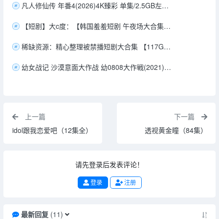
凡人修仙传 年番4(2026)4K臻彩 单集/2.5GB左右 （更新至最新183） 【含虚天殿剪辑版】
【短剧】大c度：【韩国羞羞短剧 午夜场大合集202部】
稀缺资源：精心整理被禁播短剧大合集 【117GB】
幼女战记 沙漠意面大作战 幼0808大作戦(2021) [日本] [喜剧/动画/短片/战争] 日语分
上一篇
下一篇
idol跟我恋爱吧（12集全）
透视黄金瞳（84集）
请先登录后发表评论！
登录
注册
最新回复
(
11
)