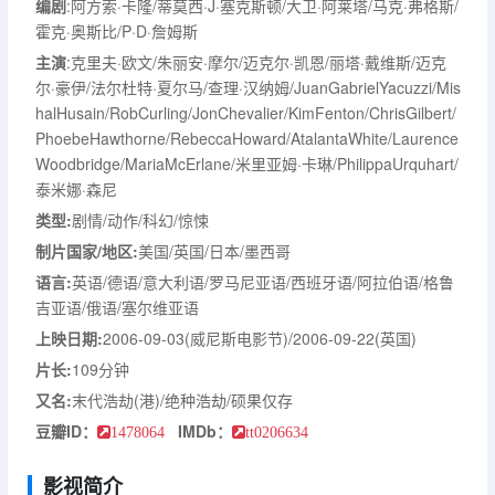
编剧
:阿方索·卡隆/蒂莫西·J·塞克斯顿/大卫·阿莱塔/马克·弗格斯/
霍克·奥斯比/P·D·詹姆斯
主演
:克里夫·欧文/朱丽安·摩尔/迈克尔·凯恩/丽塔·戴维斯/迈克
尔·豪伊/法尔杜特·夏尔马/查理·汉纳姆/JuanGabrielYacuzzi/Mis
halHusain/RobCurling/JonChevalier/KimFenton/ChrisGilbert/
PhoebeHawthorne/RebeccaHoward/AtalantaWhite/Laurence
Woodbridge/MariaMcErlane/米里亚姆·卡琳/PhilippaUrquhart/
泰米娜·森尼
类型:
剧情/动作/科幻/惊悚
制片国家/地区:
美国/英国/日本/墨西哥
语言:
英语/德语/意大利语/罗马尼亚语/西班牙语/阿拉伯语/格鲁
吉亚语/俄语/塞尔维亚语
上映日期:
2006-09-03(威尼斯电影节)/2006-09-22(英国)
片长:
109分钟
又名:
末代浩劫(港)/绝种浩劫/硕果仅存
豆瓣ID：
IMDb：
1478064
tt0206634
影视简介