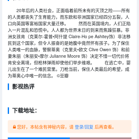
20年后的人类社会，正面临着前所未有的灭顶之险——所有
的人类都丧失了生育能力，而东欧和非洲国家已经四分五裂，人
口向英国等富裕国家大量迁移。 然而在英国境内，人们正陷
入一片混乱和恐慌中。人人都为世界末日的到来而焦躁狂暴。非
洲女孩肯（克莱尔-霍普•阿什提 Claire-Ho pe Ashitey饰）非法移
民到这个国家，但令人振奋的是她腹中竟然怀有孩子。为了保住
人类唯一的血脉，警察蒂奥（克里夫•欧文 Clive Owen 饰）和前
妻朱丽（朱丽安•摩尔 Julianne Moore 饰）决定不惜一切代价将
肯安全离境，但枪林弹雨却使他们举步维艰。 在逃亡中，婴
儿出生在了一个难民营里。刀枪当前，保住人类最后的希望，成
为蒂奥心中唯一的信念。 ©豆瓣
影视热评
下载地址：
您好，本帖含有神秘内容，请
登录/回复
后再查看。