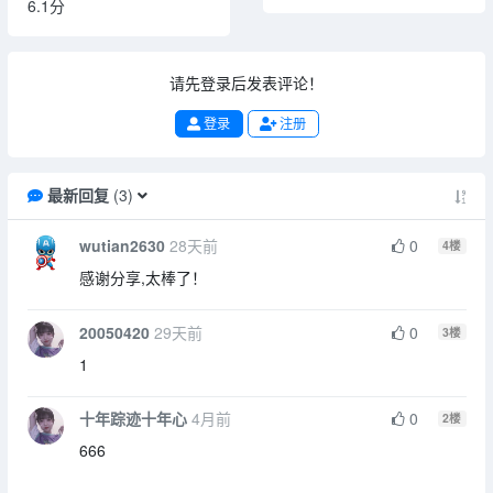
6.1分
请先登录后发表评论！
登录
注册
最新回复
(
3
)
wutian2630
28天前
0
4
楼
感谢分享,太棒了！
20050420
29天前
0
3
楼
1
十年踪迹十年心
4月前
0
2
楼
666