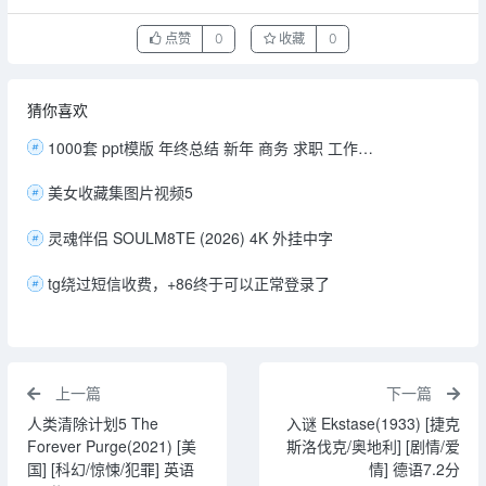
点赞
0
收藏
0
猜你喜欢
1000套 ppt模版 年终总结 新年 商务 求职 工作模板 71.8G
美女收藏集图片视频5
灵魂伴侣 SOULM8TE (2026) 4K 外挂中字
tg绕过短信收费，+86终于可以正常登录了
上一篇
下一篇
人类清除计划5 The
入谜 Ekstase(1933) [捷克
Forever Purge(2021) [美
斯洛伐克/奥地利] [剧情/爱
国] [科幻/惊悚/犯罪] 英语
情] 德语7.2分