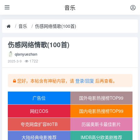
音乐
音乐
伤感网络情歌(100首)
伤感网络情歌(100首)
qianyuezhan
1722
2025-3-9
您好，本帖含有神秘内容，请
登录/回复
后再查看。
广告位
国外电影热搜榜TOP99
网红COS
国内电影热搜榜TOP99
夸克网盘扩容80TB
历届奥斯卡最佳影片
大陆经典电影推荐
IMDB高分欧美剧推荐