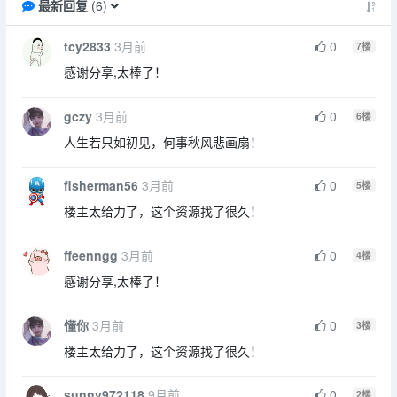
最新回复
(
6
)
tcy2833
3月前
0
7
楼
感谢分享,太棒了！
gczy
3月前
0
6
楼
人生若只如初见，何事秋风悲画扇！
fisherman56
3月前
0
5
楼
楼主太给力了，这个资源找了很久！
ffeenngg
3月前
0
4
楼
感谢分享,太棒了！
懂你
3月前
0
3
楼
楼主太给力了，这个资源找了很久！
sunny972118
9月前
0
2
楼