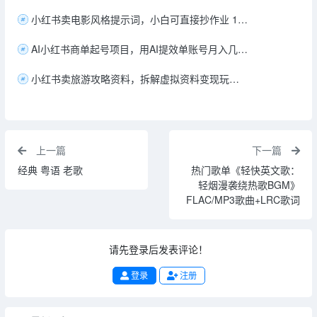
小红书卖电影风格提示词，小白可直接抄作业 190M
AI小红书商单起号项目，用AI提效单账号月入几千 871M
小红书卖旅游攻略资料，拆解虚拟资料变现玩法 231M
上一篇
下一篇
经典 粤语 老歌
热门歌单《轻快英文歌：
轻烟漫袭绕热歌BGM》
FLAC/MP3歌曲+LRC歌词
请先登录后发表评论！
登录
注册