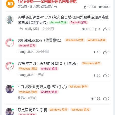
1a1p导航——全网最好用的网址导航
10000
9999
赞助商 • 该内容为赞助商广告
99手游加速器-v1.7.9 (永久会员版-国内外服手游加速降低
游戏延迟减少丢包)
Android-软件
Android-游戏
wally1231
19小时前
435
4
0
66FakeLoction（位置模拟）
Windows-软件
Windows-游戏
Android-游戏
Liang_JUN
20小时前
15
0
77鬼咩之刃：火神血风谭12（手机版）
Windows-软件
Windows-游戏
Android-游戏
Liang_JUN
1天前
30
0
k-口袋妖怪 无限大道(PC+手机)
Windows-软件
Windows-游戏
Android-游戏
良君2
8天前
192
0
双点医院 PC+手机
Windows-软件
Windows-游戏
Android-游戏