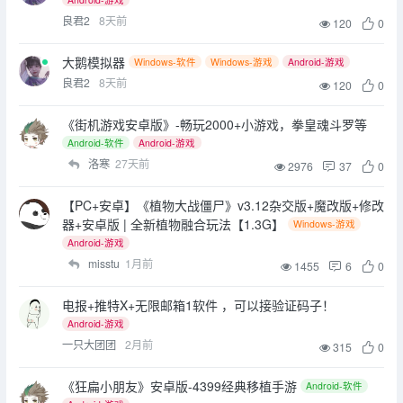
良君2
8天前
120
0
大鹅模拟器
Windows-软件
Windows-游戏
Android-游戏
良君2
8天前
120
0
《街机游戏安卓版》-畅玩2000+小游戏，拳皇魂斗罗等
Android-软件
Android-游戏
洛寒
27天前
2976
37
0
【PC+安卓】《植物大战僵尸》v3.12杂交版+魔改版+修改
器+安卓版 | 全新植物融合玩法【1.3G】
Windows-游戏
Android-游戏
misstu
1月前
1455
6
0
电报+推特X+无限邮箱1软件 ，可以接验证码子！
Android-游戏
一只大团团
2月前
315
0
《狂扁小朋友》安卓版-4399经典移植手游
Android-软件