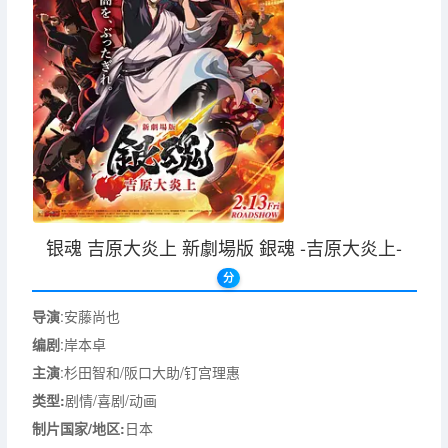
银魂 吉原大炎上 新劇場版 銀魂 -吉原大炎上-
分
导演
:安藤尚也
编剧
:岸本卓
主演
:杉田智和/阪口大助/钉宫理惠
类型:
剧情/喜剧/动画
制片国家/地区:
日本