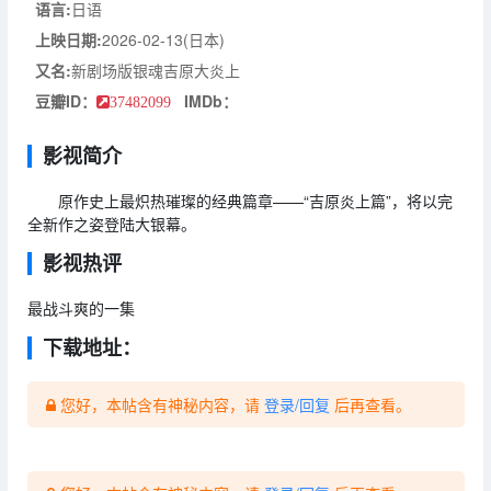
语言:
日语
上映日期:
2026-02-13(日本)
又名:
新剧场版银魂吉原大炎上
豆瓣ID：
IMDb：
37482099
影视简介
原作史上最炽热璀璨的经典篇章——“吉原炎上篇”，将以完
全新作之姿登陆大银幕。
影视热评
最战斗爽的一集
下载地址：
您好，本帖含有神秘内容，请
登录/回复
后再查看。