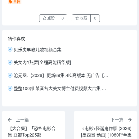
日韩
点赞
0
收藏
0
猜你喜欢
贝乐虎早教儿歌视频合集
美女内Y热舞[全程高能精华版]
沧元图.【2026】更新69集.4K.高版本.无广告【1.5G/集】【中文字幕】
整整100部 某音各大美女博主付费视频大合集 榜单大哥真金白银刷出来的 【1.1GB】
上一篇
下一篇
【大合集】「恐怖电影合
<电影>怪诞鬼作家 (2026)
集 豆瓣Top225部
[墨西哥 动画] [1080P/单集