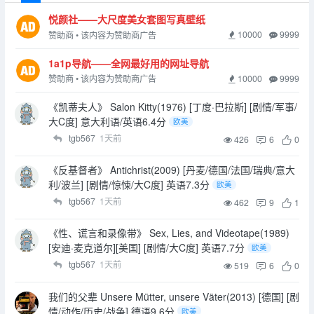
悦颜社——大尺度美女套图写真壁纸
10000
9999
赞助商 • 该内容为赞助商广告
1a1p导航——全网最好用的网址导航
10000
9999
赞助商 • 该内容为赞助商广告
《凯蒂夫人》 Salon Kitty(1976) [丁度·巴拉斯] [剧情/军事/
大C度] 意大利语/英语6.4分
欧美
tgb567
1天前
426
6
0
《反基督者》 Antichrist(2009) [丹麦/德国/法国/瑞典/意大
利/波兰] [剧情/惊悚/大C度] 英语7.3分
欧美
tgb567
1天前
462
9
1
《性、谎言和录像带》 Sex, Lies, and Videotape(1989)
[安迪·麦克道尔][美国] [剧情/大C度] 英语7.7分
欧美
tgb567
1天前
519
6
0
我们的父辈 Unsere Mütter, unsere Väter(2013) [德国] [剧
情/动作/历史/战争] 德语9.6分
欧美